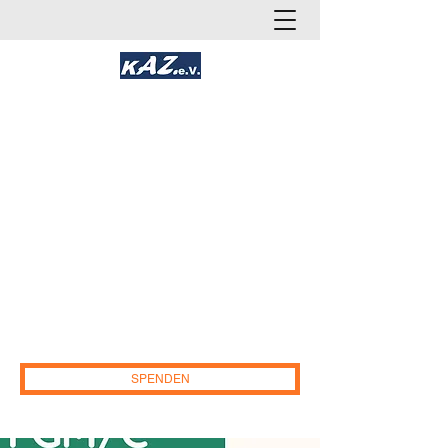
Kakadoo AlleZusammen e.V.
Gemeinnütziges Soziales und
Gesundheitsnetzwerk
(Gesundheit, Chancengleichheit und
Teilhabe)
Deutschland
.
E-Mail:
info@kakadoo-az.de
IBAN:DE96
2655 0105 1552 1690
86. Sparkasse
Osnabrück. Paypal:
kakadoo-az.ev@web.de
SPENDEN