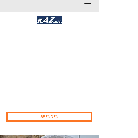
Kakadoo AlleZusammen e.V.
Gemeinnütziges Soziales und
Gesundheitsnetzwerk
(Gesundheit, Chancengleichheit und
Teilhabe)
Deutschland
.
E-Mail:
info@kakadoo-az.de
IBAN:DE96
2655 0105 1552 1690
86. Sparkasse
Osnabrück. Paypal:
kakadoo-az.ev@web.de
SPENDEN