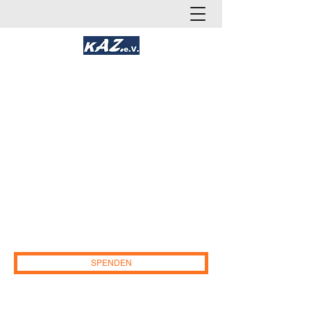
Kakadoo AlleZusammen e.V.
Gemeinnütziges Soziales und
Gesundheitsnetzwerk
(Gesundheit, Chancengleichheit und
Teilhabe)
Deutschland
.
E-Mail:
info@kakadoo-az.de
IBAN:DE96
2655 0105 1552 1690
86. Sparkasse
Osnabrück. Paypal:
kakadoo-az.ev@web.de
SPENDEN