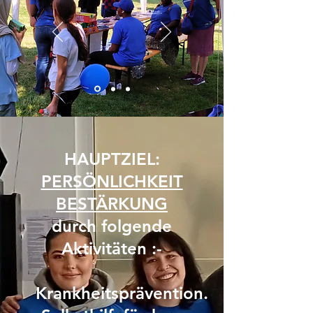
HAUPTZIEL:
PERSÖNLICHKEIT
BESTÄRKUNG
durch folgende
Aktivitäten :-
Krankheitsprävention.